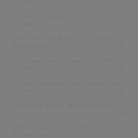
Power Generation
(4:53)
Diamonds and Pearls (Edit)
[1991 Vinyl, Europe] Diamonds & Pearls - Prince & The New
(4:21)
Power Generation
Diamonds and Pearls (Edit)
(4:21)
[1991 CD, Europe] Diamonds & Pearls - Prince & The New
Power Generation
Diamonds and Pearls
(4:46)
[1991 CD, Japan] Diamonds And Pearls - Prince & The New
Diamonds And Pearls
Power Generation
(5:36)
Diamonds and Pearls
[1991 Vinyl, UK] Diamonds And Pearls - Prince & The New
(4:50)
Power Generation
[1991 Vinyl, US] Diamonds & Pearls - Prince And The N.P.G.
[1991 CD, US] Diamonds And Pearls - Prince & The New
Power Generation