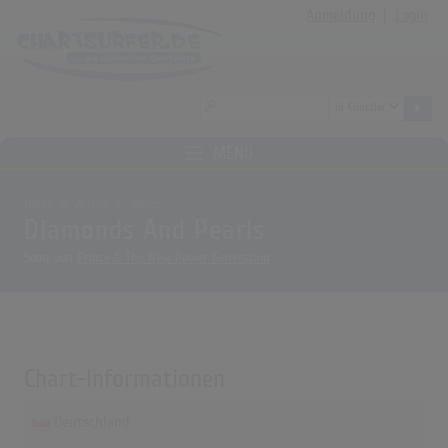
Anmeldung
|
Login
MENÜ
Home
Archiv
Songs
Diamonds And Pearls
Song von
Prince & The New Power Generation
Chart-Informationen
Deutschland