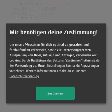
Nr.1 Wochen
3
Erste Notierung:
03.05.2018
Letzte Notierung:
12.03.2020
Höchstpostion:
1
Dänemark
Wir benötigen deine Zustimmung!
Wochen Gesamt
130
Top-10 Wochen
61
Um unsere Webseiten für dich optimal zu gestalten und
Nr.1 Wochen
7
fortlaufend zu verbessern, sowie zur interessengerechten
Erste Notierung:
11.05.2018
Ausspielung von News, Artikeln und Anzeigen, verwenden wir
Letzte Notierung:
15.07.2022
Cookies. Durch Bestätigen des Buttons "Zustimmen" stimmst du
Höchstpostion:
1
der Verwendung zu. Unter
Einstellungen
kannst du Anpassungen
vornehmen. Weitere Informationen erhälst du in unserer
Datenschutzerklärung
.
Releases
Zustimmen
Kein Release gefunden!