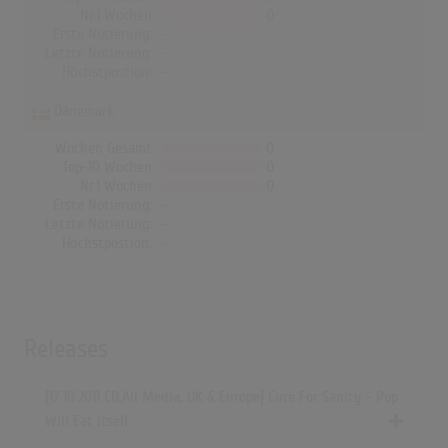
Nr.1 Wochen
0
Erste Notierung:
-
Letzte Notierung:
-
Höchstpostion:
-
Dänemark
Wochen Gesamt
0
Top-10 Wochen
0
Nr.1 Wochen
0
Erste Notierung:
-
Letzte Notierung:
-
Höchstpostion:
-
Releases
[17.10.2011 CD,All Media, UK & Europe] Cure For Sanity - Pop
Will Eat Itself