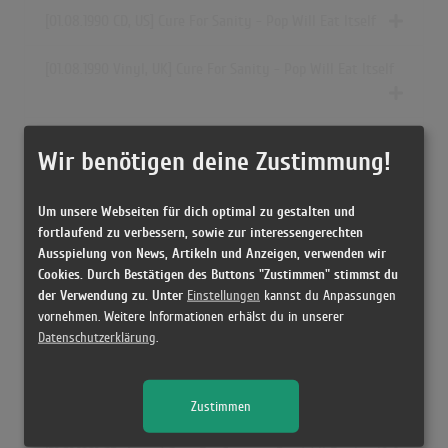
[01.08.1990 CD, US] Cure For Sanity - Pop Will Eat Itself
[01.08.1990 Vinyl, UK] Cure For Sanity - Pop Will Eat Itself
[01.08.1990 Cassette, US] Cure For Sanity - Pop Will Eat
Wir benötigen deine Zustimmung!
Itself, The
Um unsere Webseiten für dich optimal zu gestalten und
[1990 CD, UK & Europe] Cure For Sanity - Pop Will Eat Itself
fortlaufend zu verbessern, sowie zur interessengerechten
Ausspielung von News, Artikeln und Anzeigen, verwenden wir
Cookies. Durch Bestätigen des Buttons "Zustimmen" stimmst du
[24.06.1991 Cassette, UK] Cure For Sanity - Pop Will Eat
der Verwendung zu. Unter
Einstellungen
kannst du Anpassungen
Itself
vornehmen. Weitere Informationen erhälst du in unserer
Datenschutzerklärung
.
[01.07.1991 Vinyl, UK] Cure For Sanity - Pop Will Eat Itself
[1990 CD, UK] Cure For Sanity - Pop Will Eat Itself
Zustimmen