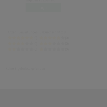
abgeben zu können.
Login
Anzahl Bewertungen: 0 (Durchschnitt: 0)
(0)
(0)
(0)
(0)
(0)
(0)
Keine Ergebnisse gefunden