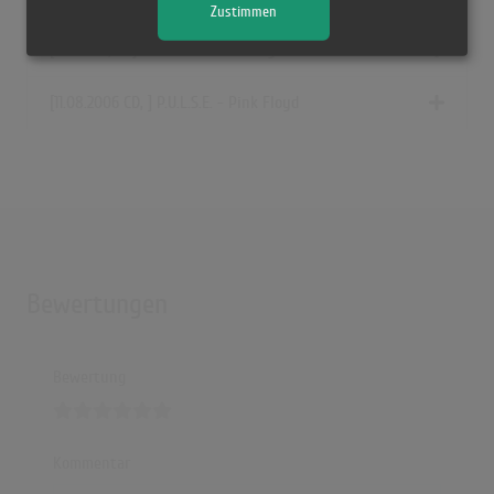
Zustimmen
[2000 CD, uk] P.U.L.S.E. - Pink Floyd
[11.08.2006 CD, ] P.U.L.S.E. - Pink Floyd
Bewertungen
Bewertung
Kommentar