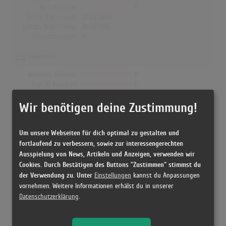
Nr.1 Wochen
0
Erste Notierung:
27.07.1995
Letzte Notierung:
14.09.1995
Höchstpostion:
11
Dänemark
Wochen Gesamt
0
Top-10 Wochen
0
Nr.1 Wochen
0
Erste Notierung:
-
Wir benötigen deine Zustimmung!
Letzte Notierung:
-
Höchstpostion:
-
Um unsere Webseiten für dich optimal zu gestalten und
fortlaufend zu verbessern, sowie zur interessengerechten
Ausspielung von News, Artikeln und Anzeigen, verwenden wir
Cookies. Durch Bestätigen des Buttons "Zustimmen" stimmst du
Releases
der Verwendung zu. Unter
Einstellungen
kannst du Anpassungen
vornehmen. Weitere Informationen erhälst du in unserer
Datenschutzerklärung
.
[29.05.1995 CD, ] P.U.L.S.E. - Pink Floyd
[2000 CD, eu] P.U.L.S.E. - Pink Floyd