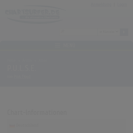
Anmeldung
|
Login
MENÜ
Home
Archiv
Alben
P.U.L.S.E.
von
Pink Floyd
Chart-Informationen
Deutschland