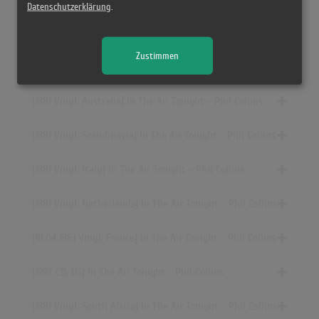
Datenschutzerklärung
.
[1997 Vinyl, US] In The Air Tonight - Phil Collins
Zustimmen
[1981 Vinyl, UK] In The Air Tonight - Phil Collins
[1981 Vinyl, Australia] In The Air Tonight - Phil Collins
[1981 Vinyl, Scandinavia] In The Air Tonight - Phil Collins
[1981 Vinyl, Italy] In The Air Tonight - Phil Collins
[1981 Vinyl, Netherlands] In The Air Tonight - Phil Collins
[10.04.1981 Vinyl, France] In The Air Tonight - Phil Collins
[1997 CD, US] In The Air Tonight - Phil Collins
[1981 Vinyl, South Africa] In The Air Tonight - Phil Collins