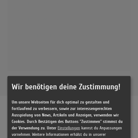
In the Air Tonight ('88 Remix)
(5:07)
In the Air Tonight ('88 Remix)
(5:07)
Phil Collins - In The Air Tonight (Live at Perkins Palace 1983)
(5:25)
Phil Collins - In The Air Tonight // Ambient Reinvention (Instrumental)
(5:55)
Wir benötigen deine Zustimmung!
Um unsere Webseiten für dich optimal zu gestalten und
fortlaufend zu verbessern, sowie zur interessengerechten
Ausspielung von News, Artikeln und Anzeigen, verwenden wir
Releases
Cookies. Durch Bestätigen des Buttons "Zustimmen" stimmst du
der Verwendung zu. Unter
Einstellungen
kannst du Anpassungen
vornehmen. Weitere Informationen erhälst du in unserer
[1996 Vinyl, US] In The Air Tonight - Phil Collins