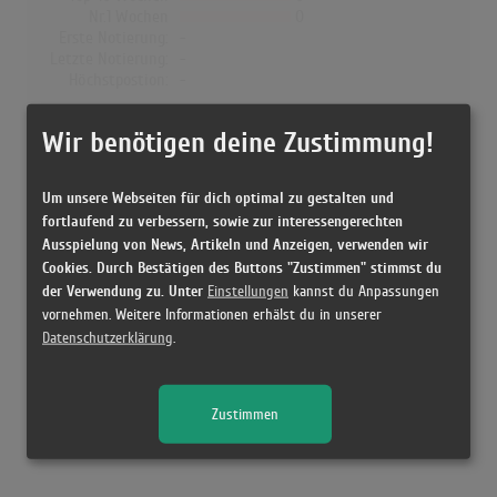
Nr.1 Wochen
0
Erste Notierung:
-
Letzte Notierung:
-
Höchstpostion:
-
Dänemark
Wir benötigen deine Zustimmung!
Wochen Gesamt
0
Top-10 Wochen
0
Um unsere Webseiten für dich optimal zu gestalten und
Nr.1 Wochen
0
fortlaufend zu verbessern, sowie zur interessengerechten
Erste Notierung:
-
Ausspielung von News, Artikeln und Anzeigen, verwenden wir
Letzte Notierung:
-
Cookies. Durch Bestätigen des Buttons "Zustimmen" stimmst du
Höchstpostion:
-
der Verwendung zu. Unter
Einstellungen
kannst du Anpassungen
vornehmen. Weitere Informationen erhälst du in unserer
Datenschutzerklärung
.
Releases
Zustimmen
Kein Release gefunden!