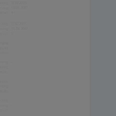
erung:
13.02.2005
erung:
06.03.2005
stion:
47
erung:
13.02.2005
erung:
03.04.2005
stion:
12
erung:
-
erung:
-
stion:
-
erung:
-
erung:
-
stion:
-
erung:
-
erung:
-
stion:
-
erung:
-
erung:
-
stion:
-