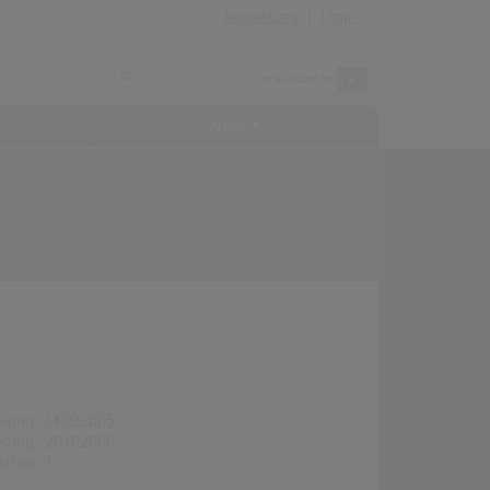
Anmeldung
|
Login
Archiv
erung:
14.02.2005
erung:
20.01.2006
stion:
1