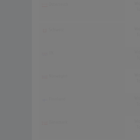
Wo
Österreich
T
Wo
Schweiz
T
Wo
UK
T
Wo
Norwegen
T
Wo
Finnland
T
Wo
Dänemark
T