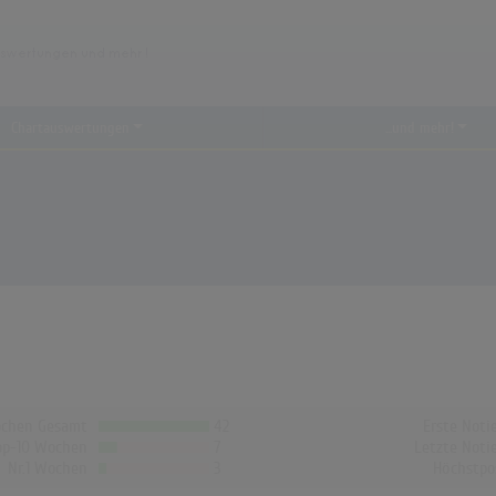
Chartauswertungen
...und mehr!
chen Gesamt
42
Erste Noti
op-10 Wochen
7
Letzte Noti
Nr.1 Wochen
3
Höchstpo