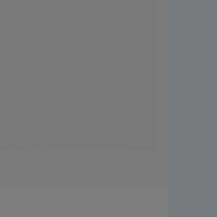
ght Up (Ultimate Mix)
Abdul - Rush, Rush (Official Music Video)
ght Up
Abdul - Opposites Attract (Official Video)
ht Up (12" Remix)
T TIME* ? PAULA ABDUL "STRAIGHT UP" REACTION
1 FAN..! | Paula Abdul - Straight Up REACTION
ght Up