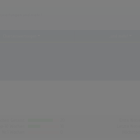
Chartauswertungen
...und mehr!
chen Gesamt
20
Erste Noti
op-10 Wochen
10
Letzte Noti
Nr.1 Wochen
0
Höchstpo