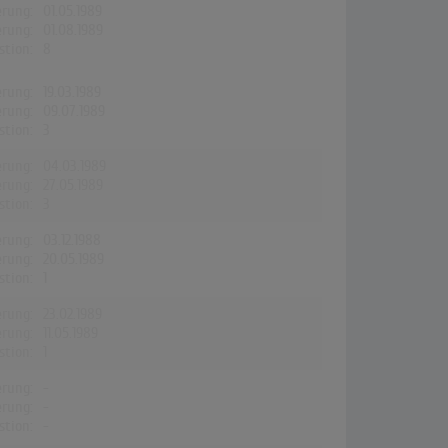
erung:
01.05.1989
erung:
01.08.1989
stion:
8
erung:
19.03.1989
erung:
09.07.1989
stion:
3
erung:
04.03.1989
erung:
27.05.1989
stion:
3
erung:
03.12.1988
erung:
20.05.1989
stion:
1
erung:
23.02.1989
erung:
11.05.1989
stion:
1
erung:
-
erung:
-
stion:
-