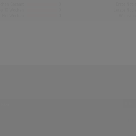
chen Gesamt
0
Erste Noti
op-10 Wochen
0
Letzte Noti
Nr.1 Wochen
0
Höchstpo
11 Tre
 laden!
Paula 
(4:14)
Paula 