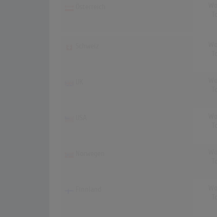
Wo
Österreich
T
Wo
Schweiz
T
Wo
UK
T
Wo
USA
T
Wo
Norwegen
T
Wo
Finnland
T