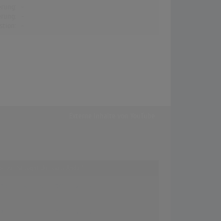
erung:
-
erung:
-
stion:
-
Externe Inhalte von
YouTube
ffer zu "Straight Up Paula Abdul"
Abdul - Straight Up (Official Video)
Abdul - Straight Up (Official Video)