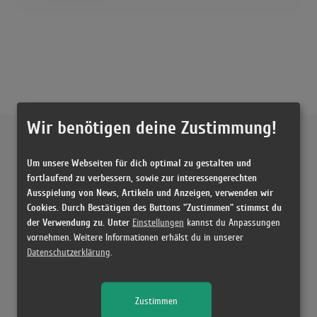
Wir benötigen deine Zustimmung!
Externe Inhalte von
YouTube
Um unsere Webseiten für dich optimal zu gestalten und
Musikvideo
fortlaufend zu verbessern, sowie zur interessengerechten
Ausspielung von News, Artikeln und Anzeigen, verwenden wir
Cookies. Durch Bestätigen des Buttons "Zustimmen" stimmst du
Sie müssen die
Cookie Zustimmung ändern
, um Videos zu laden!
4 Treffer zu "Rap Dis / Only Wanna Know U Cos Ure Famous Oxide &
der Verwendung zu. Unter
Einstellungen
kannst du Anpassungen
Neutrino"
vornehmen. Weitere Informationen erhälst du in unserer
Only Wanna Know U Cos Ure Famous
Datenschutzerklärung
.
(2:47)
Only Wanna Know U Cos Ure Famous
Zustimmen
(5:04)