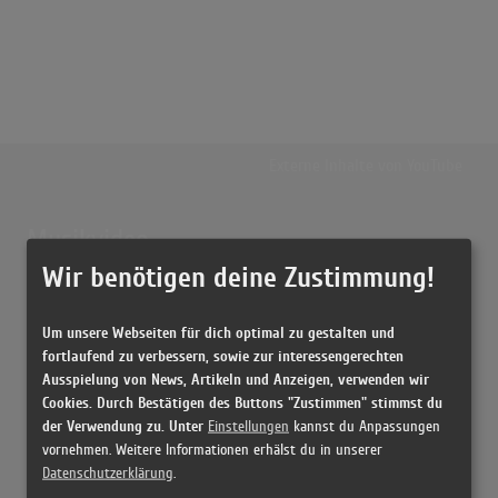
Externe Inhalte von
YouTube
Musikvideo
Wir benötigen deine Zustimmung!
Sie müssen die
Cookie Zustimmung ändern
, um Videos zu laden!
5 Treffer zu "There Goes Another Love Song Outlaws [US]"
Um unsere Webseiten für dich optimal zu gestalten und
THE OUTLAWS - THERE GOES ANOTHER LOVE SONG
fortlaufend zu verbessern, sowie zur interessengerechten
(6:20)
Ausspielung von News, Artikeln und Anzeigen, verwenden wir
There Goes Another Love Song
Cookies. Durch Bestätigen des Buttons "Zustimmen" stimmst du
(3:14)
der Verwendung zu. Unter
Einstellungen
kannst du Anpassungen
vornehmen. Weitere Informationen erhälst du in unserer
There Goes Another Love Song (Live)
Datenschutzerklärung
.
(4:06)