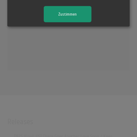
There Goes Another Love Song
(3:04)
Zustimmen
4batz - act v: there goes another vase (Lyrics)
(2:56)
Releases
[1975 Vinyl, US] There Goes Another Love Song / Keep