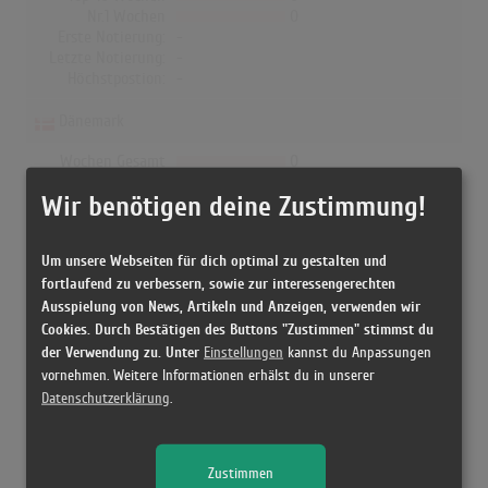
Nr.1 Wochen
0
Erste Notierung:
-
Letzte Notierung:
-
Höchstpostion:
-
Dänemark
Wochen Gesamt
0
Top-10 Wochen
0
Wir benötigen deine Zustimmung!
Nr.1 Wochen
0
Erste Notierung:
-
Letzte Notierung:
-
Um unsere Webseiten für dich optimal zu gestalten und
Höchstpostion:
-
fortlaufend zu verbessern, sowie zur interessengerechten
Ausspielung von News, Artikeln und Anzeigen, verwenden wir
Cookies. Durch Bestätigen des Buttons "Zustimmen" stimmst du
der Verwendung zu. Unter
Einstellungen
kannst du Anpassungen
Releases
vornehmen. Weitere Informationen erhälst du in unserer
Datenschutzerklärung
.
[1989 Vinyl, Germany] Ein Bißchen Glück - Original Naabtal
Duo
Zustimmen