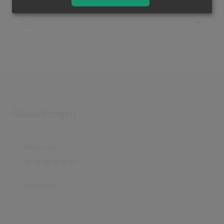
[1989 CD, Germany] Ein Bißchen Glück - Original Naabtal
Duo
Bewertungen
Bewertung
Kommentar