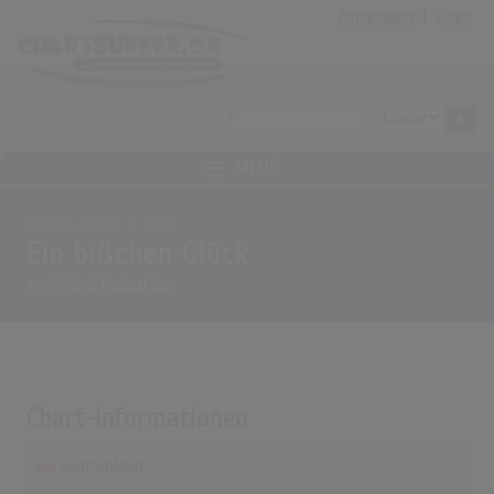
Anmeldung
|
Login
MENÜ
Home
Archiv
Alben
Ein bißchen Glück
von
Original Naabtal Duo
Chart-Informationen
Deutschland