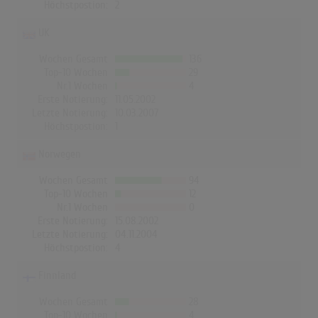
Höchstpostion:
2
UK
Wochen Gesamt
136
Top-10 Wochen
29
Nr.1 Wochen
4
Erste Notierung:
11.05.2002
Letzte Notierung:
10.03.2007
Höchstpostion:
1
Norwegen
Wochen Gesamt
94
Top-10 Wochen
12
Nr.1 Wochen
0
Erste Notierung:
15.08.2002
Letzte Notierung:
04.11.2004
Höchstpostion:
4
Finnland
Wochen Gesamt
28
Top-10 Wochen
4