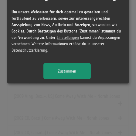
[2003 DVD, Europe] Come Away With Me - Deluxe Edition -
Um unsere Webseiten für dich optimal zu gestalten und
Norah Jones
fortlaufend zu verbessern, sowie zur interessengerechten
Ausspielung von News, Artikeln und Anzeigen, verwenden wir
[25.10.2002 Vinyl, US] Come Away With Me - Norah Jones
Cookies. Durch Bestätigen des Buttons "Zustimmen" stimmst du
der Verwendung zu. Unter
Einstellungen
kannst du Anpassungen
vornehmen. Weitere Informationen erhälst du in unserer
[2002 CD, South America] Come Away With Me - Norah
Datenschutzerklärung
.
Jones
[2002 CD, Australia] Come Away With Me - Norah Jones
Zustimmen
[2002 CD, UK] Come Away With Me - Norah Jones
[2009
Vinyl,Box..»
, US] Come Away With Me - Norah Jones
[2002 CD, Brazil] Come Away With Me - Norah Jones
[2002 CD, Canada] Come Away With Me - Norah Jones