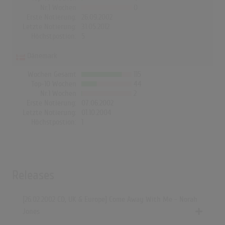
Nr.1 Wochen
0
Erste Notierung:
26.09.2002
Letzte Notierung:
31.05.2012
Höchstpostion:
5
Dänemark
Wochen Gesamt
115
Top-10 Wochen
44
Nr.1 Wochen
2
Erste Notierung:
07.06.2002
Letzte Notierung:
01.10.2004
Höchstpostion:
1
Releases
[26.02.2002 CD, UK & Europe] Come Away With Me - Norah
Jones