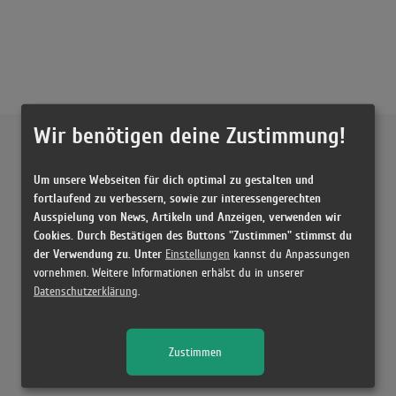
Wir benötigen deine Zustimmung!
Externe Inhalte von
YouTube
Um unsere Webseiten für dich optimal zu gestalten und
Musikvideo
fortlaufend zu verbessern, sowie zur interessengerechten
Ausspielung von News, Artikeln und Anzeigen, verwenden wir
Sie müssen die
Cookie Zustimmung ändern
, um Videos zu laden!
3 Treffer zu "We Go Way Back Noah Kahan"
Cookies. Durch Bestätigen des Buttons "Zustimmen" stimmst du
der Verwendung zu. Unter
Einstellungen
kannst du Anpassungen
Noah Kahan - We Go Way Back (Official Lyric Video)
vornehmen. Weitere Informationen erhälst du in unserer
(4:03)
Datenschutzerklärung
.
Noah Kahan - Maine (Live From Fenway Park)
(3:59)
Zustimmen
Noah Kahan - Forever (Live From Fenway Park)
(5:00)