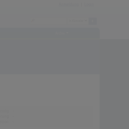
Anmeldung
|
Login
Archiv
erung:
-
erung:
-
stion:
-