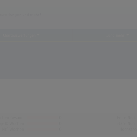
Chartauswertungen
...und mehr!
chen Gesamt
0
Erste Noti
op-10 Wochen
0
Letzte Noti
Nr.1 Wochen
0
Höchstpo