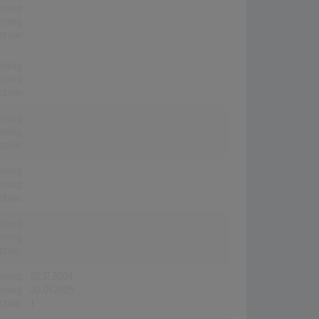
erung:
-
erung:
-
stion:
-
erung:
-
erung:
-
stion:
-
erung:
-
erung:
-
stion:
-
erung:
-
erung:
-
stion:
-
erung:
-
erung:
-
stion:
-
erung:
02.12.2004
erung:
20.01.2005
stion:
1