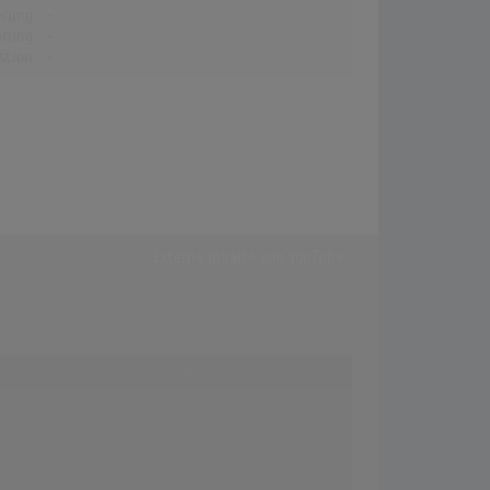
erung:
-
erung:
-
stion:
-
Externe Inhalte von
YouTube
fer zu "Kuolema tekee taiteilijan Nightwish"
a Tekee Taiteilijan
a Tekee Taiteilijan