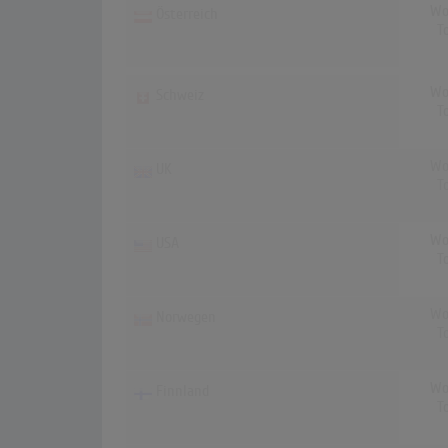
Wo
Österreich
T
Wo
Schweiz
T
Wo
UK
T
Wo
USA
T
Wo
Norwegen
T
Wo
Finnland
T