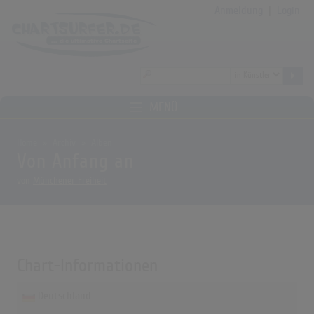
Anmeldung
|
Login
MENÜ
Home
Archiv
Alben
Von Anfang an
von
Münchener Freiheit
Chart-Informationen
Deutschland