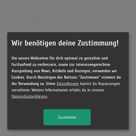
Nr.1 Wochen
0
Erste Notierung:
-
Letzte Notierung:
-
Höchstpostion:
-
Dänemark
Wir benötigen deine Zustimmung!
Wochen Gesamt
0
Top-10 Wochen
0
Nr.1 Wochen
0
Um unsere Webseiten für dich optimal zu gestalten und
Erste Notierung:
-
fortlaufend zu verbessern, sowie zur interessengerechten
Letzte Notierung:
-
Ausspielung von News, Artikeln und Anzeigen, verwenden wir
Höchstpostion:
-
Cookies. Durch Bestätigen des Buttons "Zustimmen" stimmst du
der Verwendung zu. Unter
Einstellungen
kannst du Anpassungen
vornehmen. Weitere Informationen erhälst du in unserer
Datenschutzerklärung
.
Releases
Zustimmen
[1986 CD, ] Von Anfang an - Münchener Freiheit