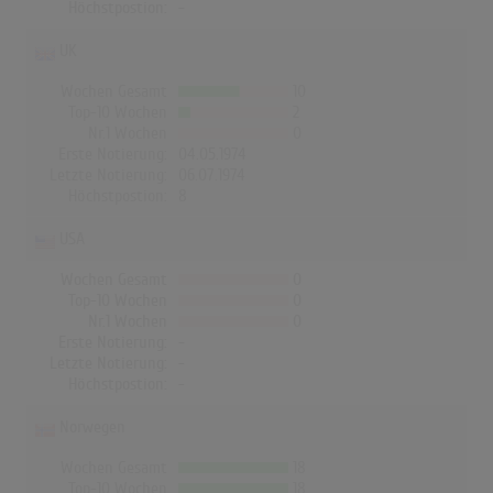
Höchstpostion:
-
UK
Wochen Gesamt
10
Top-10 Wochen
2
Nr.1 Wochen
0
Erste Notierung:
04.05.1974
Letzte Notierung:
06.07.1974
Höchstpostion:
8
USA
Wochen Gesamt
0
Top-10 Wochen
0
Nr.1 Wochen
0
Erste Notierung:
-
Letzte Notierung:
-
Höchstpostion:
-
Norwegen
Wochen Gesamt
18
Top-10 Wochen
18