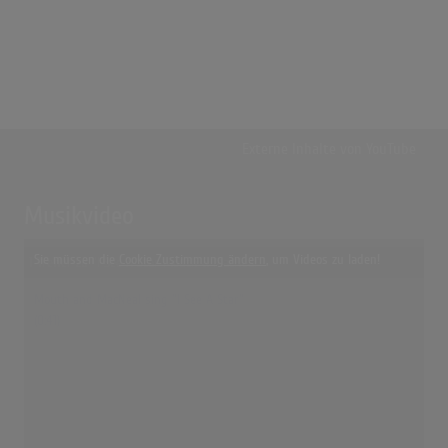
Externe Inhalte von
YouTube
Musikvideo
Sie müssen die
Cookie Zustimmung ändern
, um Videos zu laden!
1 Treffer zu "I See A Star Mouth & MacNeal"
Mouth and MacNeal sing "I See A Star"
(0:41)