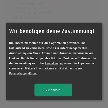
Nr.1 Wochen
1
Erste Notierung:
27.02.2020
Letzte Notierung:
02.04.2020
Höchstpostion:
1
Dänemark
Wir benötigen deine Zustimmung!
Wochen Gesamt
0
Top-10 Wochen
0
Um unsere Webseiten für dich optimal zu gestalten und
Nr.1 Wochen
0
fortlaufend zu verbessern, sowie zur interessengerechten
Erste Notierung:
-
Ausspielung von News, Artikeln und Anzeigen, verwenden wir
Letzte Notierung:
-
Cookies. Durch Bestätigen des Buttons "Zustimmen" stimmst du
Höchstpostion:
-
der Verwendung zu. Unter
Einstellungen
kannst du Anpassungen
vornehmen. Weitere Informationen erhälst du in unserer
Datenschutzerklärung
.
Releases
Zustimmen
Kein Release gefunden!