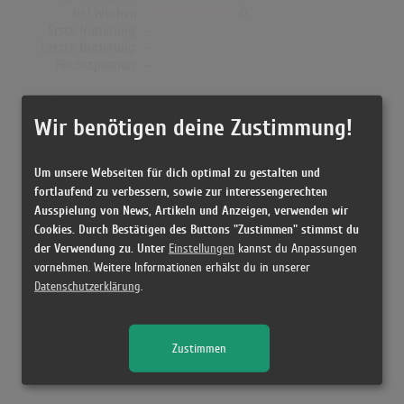
Nr.1 Wochen
0
Erste Notierung:
-
Letzte Notierung:
-
Höchstpostion:
-
Dänemark
Wir benötigen deine Zustimmung!
Wochen Gesamt
0
Top-10 Wochen
0
Nr.1 Wochen
0
Um unsere Webseiten für dich optimal zu gestalten und
Erste Notierung:
-
fortlaufend zu verbessern, sowie zur interessengerechten
Letzte Notierung:
-
Ausspielung von News, Artikeln und Anzeigen, verwenden wir
Höchstpostion:
-
Cookies. Durch Bestätigen des Buttons "Zustimmen" stimmst du
der Verwendung zu. Unter
Einstellungen
kannst du Anpassungen
vornehmen. Weitere Informationen erhälst du in unserer
Datenschutzerklärung
.
Releases
Zustimmen
[1988 LP, ] All Or Nothing - Milli Vanilli