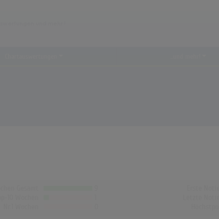
Chartauswertungen
...und mehr!
chen Gesamt
9
Erste Noti
op-10 Wochen
1
Letzte Noti
Nr.1 Wochen
0
Höchstpo