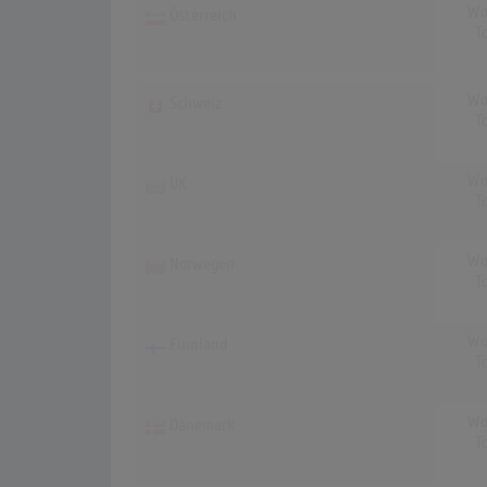
Wo
Österreich
T
Wo
Schweiz
T
Wo
UK
T
Wo
Norwegen
T
Wo
Finnland
T
Wo
Dänemark
T