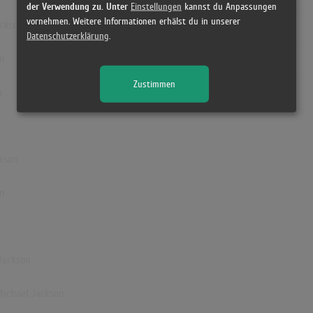
der Verwendung zu. Unter
Einstellungen
kannst du Anpassungen
vornehmen. Weitere Informationen erhälst du in unserer
ackson
Datenschutzerklärung
.
on
Zustimmen
n
ckson
on
 Jackson
Michael Jackson