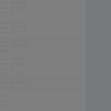
erung:
22.05.2026
erung:
05.06.2026
stion:
53
erung:
12.07.2009
erung:
28.06.2026
stion:
27
erung:
29.09.1979
erung:
19.06.2026
stion:
3
erung:
20.12.1979
erung:
17.04.1980
stion:
4
erung:
03.03.2016
erung:
03.03.2016
stion:
50
erung:
-
erung:
-
stion:
-