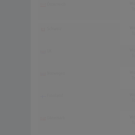
Wo
Österreich
T
Wo
Schweiz
T
Wo
UK
T
Wo
Norwegen
T
Wo
Finnland
T
Wo
Dänemark
T