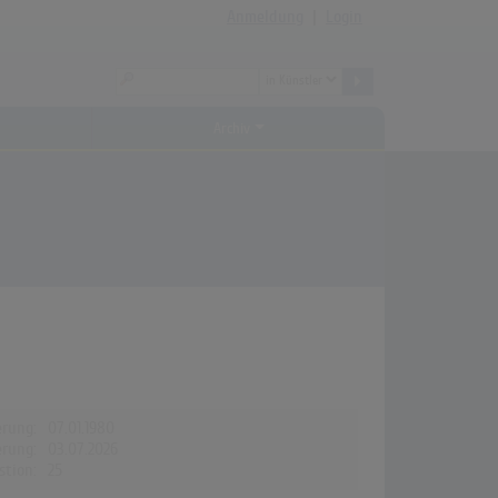
Anmeldung
|
Login
Archiv
erung:
07.01.1980
erung:
03.07.2026
stion:
25