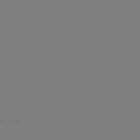
kson
son
ael Jackson
n