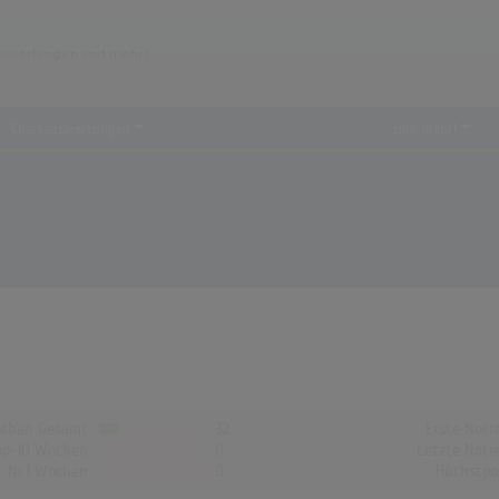
Chartauswertungen
...und mehr!
chen Gesamt
32
Erste Noti
op-10 Wochen
0
Letzte Noti
Nr.1 Wochen
0
Höchstpo