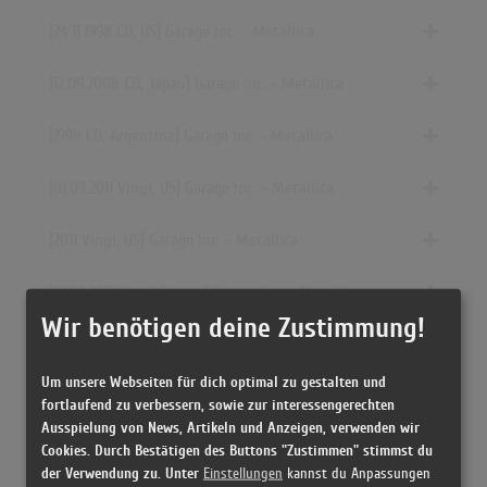
[24.11.1998 CD, US] Garage Inc. - Metallica
[12.09.2008 CD, Japan] Garage Inc. - Metallica
[1998 CD, Argentina] Garage Inc. - Metallica
[01.03.2011 Vinyl, US] Garage Inc. - Metallica
[2011 Vinyl, US] Garage Inc. - Metallica
[01.03.2011 Vinyl, Europe] Garage Inc. - Metallica
Wir benötigen deine Zustimmung!
[22.09.2010 CD, Japan] Garage Inc. - Metallica
Um unsere Webseiten für dich optimal zu gestalten und
[2011 Vinyl, Europe] Garage Inc. - Metallica
fortlaufend zu verbessern, sowie zur interessengerechten
Ausspielung von News, Artikeln und Anzeigen, verwenden wir
[24.11.1998 CD, UK] Garage Inc. - Metallica
Cookies. Durch Bestätigen des Buttons "Zustimmen" stimmst du
der Verwendung zu. Unter
Einstellungen
kannst du Anpassungen