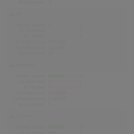
Höchstpostion:
10
UK
Wochen Gesamt
2
Top-10 Wochen
0
Nr.1 Wochen
0
Erste Notierung:
05.12.1998
Letzte Notierung:
12.12.1998
Höchstpostion:
29
Norwegen
Wochen Gesamt
23
Top-10 Wochen
1
Nr.1 Wochen
1
Erste Notierung:
03.12.1998
Letzte Notierung:
17.06.1999
Höchstpostion:
1
Finnland
Wochen Gesamt
24
Top-10 Wochen
11