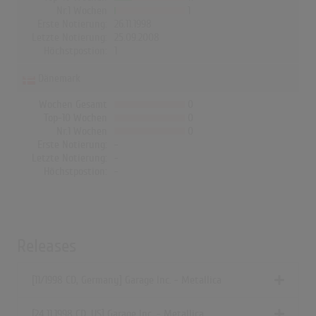
Nr.1 Wochen
1
Erste Notierung:
26.11.1998
Letzte Notierung:
25.09.2008
Höchstpostion:
1
Dänemark
Wochen Gesamt
0
Top-10 Wochen
0
Nr.1 Wochen
0
Erste Notierung:
-
Letzte Notierung:
-
Höchstpostion:
-
Releases
[11/1998 CD, Germany] Garage Inc. - Metallica
[24.11.1998 CD, US] Garage Inc. - Metallica