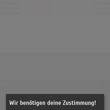
chen Gesamt
0
Erste Noti
op-10 Wochen
0
Letzte Noti
Nr.1 Wochen
0
Höchstpo
6 Treff
 laden!
MERO -
(2:57)
Wir benötigen deine Zustimmung!
MERO -