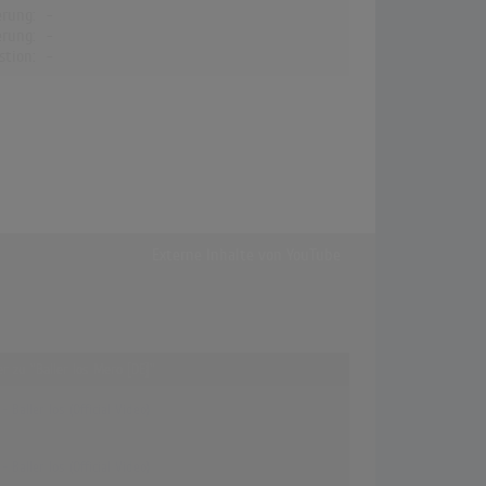
erung:
-
erung:
-
stion:
-
Externe Inhalte von
YouTube
er zu "Baller los Mero [DE]"
 Baller los (Official Video)
 Baller los (Official Video)