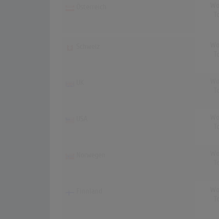
Wo
Österreich
T
Wo
Schweiz
T
Wo
UK
T
Wo
USA
T
Wo
Norwegen
T
Wo
Finnland
T