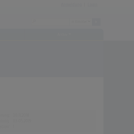
Anmeldung
|
Login
Archiv
erung:
30.11.2018
erung:
03.05.2019
stion:
1