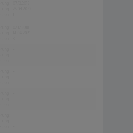
erung:
07.12.2018
erung:
26.04.2019
stion:
1
erung:
02.12.2018
erung:
14.04.2019
stion:
3
erung:
-
erung:
-
stion:
-
erung:
-
erung:
-
stion:
-
erung:
-
erung:
-
stion:
-
erung:
-
erung:
-
stion:
-