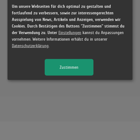
(2:57)
Um unsere Webseiten für dich optimal zu gestalten und
MERO -
fortlaufend zu verbessern, sowie zur interessengerechten
(0:23)
Ausspielung von News, Artikeln und Anzeigen, verwenden wir
Cookies. Durch Bestätigen des Buttons "Zustimmen" stimmst du
?? MER
der Verwendung zu. Unter
Einstellungen
kannst du Anpassungen
(9:12)
vornehmen. Weitere Informationen erhälst du in unserer
MERO -
Datenschutzerklärung
.
(11:54)
2Boug
Zustimmen
(8:41)