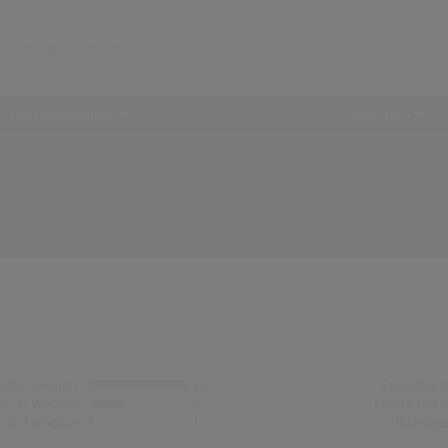
Chartauswertungen
...und mehr!
chen Gesamt
23
Erste Noti
op-10 Wochen
8
Letzte Noti
Nr.1 Wochen
1
Höchstpo