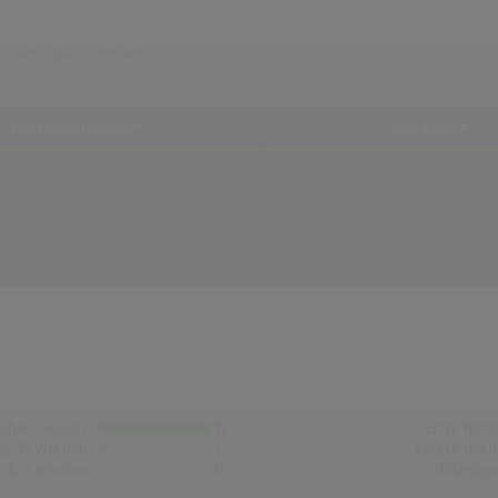
Chartauswertungen
...und mehr!
chen Gesamt
15
Erste Noti
op-10 Wochen
1
Letzte Noti
Nr.1 Wochen
0
Höchstpo