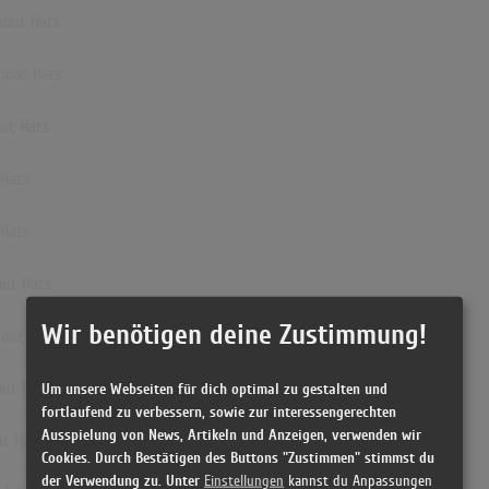
hout Hats
hout Hats
out Hats
 Hats
 Hats
out Hats
Wir benötigen deine Zustimmung!
hout Hats
out Hats
Um unsere Webseiten für dich optimal zu gestalten und
fortlaufend zu verbessern, sowie zur interessengerechten
Ausspielung von News, Artikeln und Anzeigen, verwenden wir
ut Hats
Cookies. Durch Bestätigen des Buttons "Zustimmen" stimmst du
der Verwendung zu. Unter
Einstellungen
kannst du Anpassungen