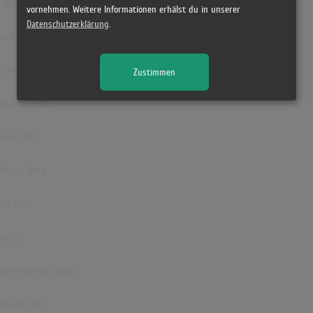
n Without Hats
vornehmen. Weitere Informationen erhälst du in unserer
Datenschutzerklärung
.
out Hats
t Hats
Zustimmen
Without Hats
hout Hats
ithout Hats
out Hats
 Hats
 Men Without Hats
ithout Hats