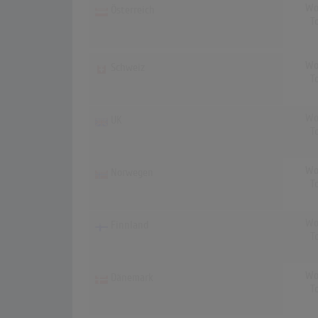
Wo
Österreich
T
Wo
Schweiz
T
Wo
UK
T
Wo
Norwegen
T
Wo
Finnland
T
Wo
Dänemark
T