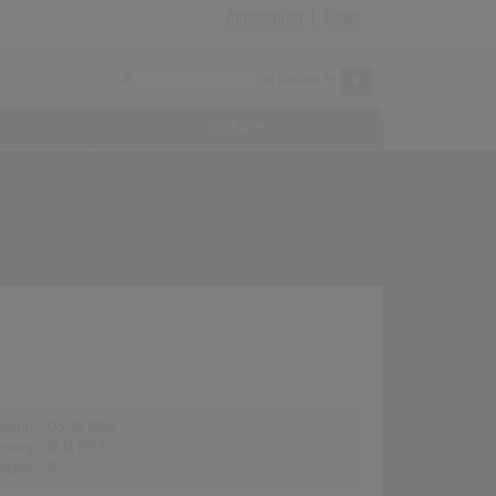
Anmeldung
|
Login
Archiv
erung:
05.09.1983
erung:
12.12.1983
stion:
9