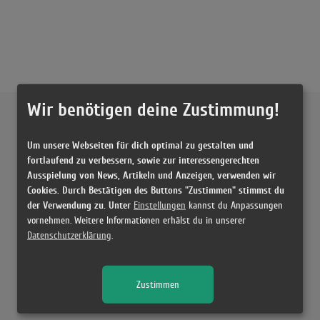
Wir benötigen deine Zustimmung!
Externe Inhalte von
YouTube
Um unsere Webseiten für dich optimal zu gestalten und
Musikvideo
fortlaufend zu verbessern, sowie zur interessengerechten
Ausspielung von News, Artikeln und Anzeigen, verwenden wir
Sie müssen die
Cookie Zustimmung ändern
, um Videos zu laden!
30 Treffer zu "Piece Of Your Heart Meduza Feat. Goodboys"
Cookies. Durch Bestätigen des Buttons "Zustimmen" stimmst du
der Verwendung zu. Unter
Einstellungen
kannst du Anpassungen
MEDUZA, Goodboys - Piece Of Your Heart (Official Video)
vornehmen. Weitere Informationen erhälst du in unserer
(2:38)
Datenschutzerklärung
.
Meduza feat. Goodboys - Piece Of Your Heart
(2:33)
Zustimmen
MEDUZA, Goodboys - Piece Of Your Heart (Official Video)
(2:38)