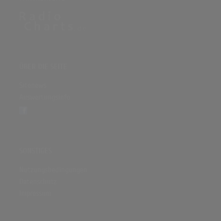
(4:58)
Meduza - Piece Of Your Heart (ft. Goodboys) [TuneSquad Edit] | FBM
(3:48)
ÜBER DIE SEITE
Sitenews
Auswertungsinfo
SONSTIGES
Nutzungsbedingungen
Datenschutz
Impressum