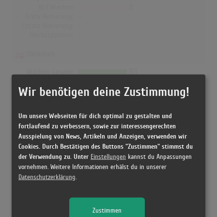
Nr.1 Wochen
0
Erste Notierung:
-
Letzte Notierung:
-
Höchstpostion:
-
Dänemark
Wochen Gesamt
133
Top-10 Wochen
37
Wir benötigen deine Zustimmung!
Nr.1 Wochen
0
Erste Notierung:
11.09.2009
Letzte Notierung:
10.01.2025
Um unsere Webseiten für dich optimal zu gestalten und
Höchstpostion:
2
fortlaufend zu verbessern, sowie zur interessengerechten
Ausspielung von News, Artikeln und Anzeigen, verwenden wir
Cookies. Durch Bestätigen des Buttons "Zustimmen" stimmst du
der Verwendung zu. Unter
Einstellungen
kannst du Anpassungen
Releases
vornehmen. Weitere Informationen erhälst du in unserer
Datenschutzerklärung
.
[23.11.2009 CD, Denmark] Velkommen Til Medina - Medina
Zustimmen