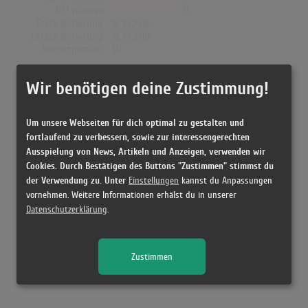
Nr.1 Wochen
0
Erste Notierung:
18.10.2018
Letzte Notierung:
18.10.2018
Höchstpostion:
50
Dänemark
Wir benötigen deine Zustimmung!
Wochen Gesamt
0
Top-10 Wochen
0
Um unsere Webseiten für dich optimal zu gestalten und
Nr.1 Wochen
0
fortlaufend zu verbessern, sowie zur interessengerechten
Erste Notierung:
-
Ausspielung von News, Artikeln und Anzeigen, verwenden wir
Letzte Notierung:
-
Cookies. Durch Bestätigen des Buttons "Zustimmen" stimmst du
Höchstpostion:
-
der Verwendung zu. Unter
Einstellungen
kannst du Anpassungen
vornehmen. Weitere Informationen erhälst du in unserer
Datenschutzerklärung
.
Releases
Zustimmen
Kein Release gefunden!