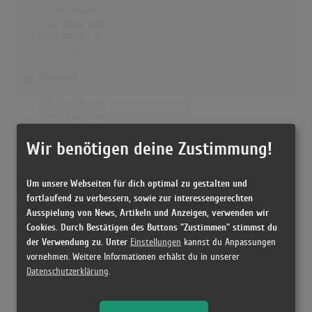
Nr.1 Wochen
0
Erste Notierung:
-
Letzte Notierung:
-
Höchstpostion:
-
Dänemark
Wochen Gesamt
0
Top-10 Wochen
0
Nr.1 Wochen
0
Erste Notierung:
-
Wir benötigen deine Zustimmung!
Letzte Notierung:
-
Höchstpostion:
-
Um unsere Webseiten für dich optimal zu gestalten und
fortlaufend zu verbessern, sowie zur interessengerechten
Ausspielung von News, Artikeln und Anzeigen, verwenden wir
Cookies. Durch Bestätigen des Buttons "Zustimmen" stimmst du
Releases
der Verwendung zu. Unter
Einstellungen
kannst du Anpassungen
vornehmen. Weitere Informationen erhälst du in unserer
Datenschutzerklärung
.
[25.09.2015 CD, Australia] Singles - Maroon 5 ,
[25.09.2015 CD, Japan] Singles - Maroon 5 ,