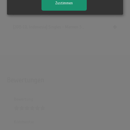
Zustimmen
[2015 CD, Russia] Singles - Maroon 5 ,
[2015 CD, Indonesia] Singles - Maroon 5 ,
Bewertungen
Bewertung
Kommentar