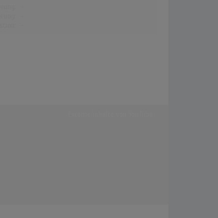
erung:
-
erung:
-
stion:
-
Externe Inhalte von
YouTube