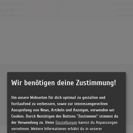
chen Gesamt
0
Erste Noti
op-10 Wochen
0
Letzte Noti
Nr.1 Wochen
0
Höchstpo
Wir benötigen deine Zustimmung!
Um unsere Webseiten für dich optimal zu gestalten und
fortlaufend zu verbessern, sowie zur interessengerechten
Ausspielung von News, Artikeln und Anzeigen, verwenden wir
Cookies. Durch Bestätigen des Buttons "Zustimmen" stimmst du
der Verwendung zu. Unter
Einstellungen
kannst du Anpassungen
vornehmen. Weitere Informationen erhälst du in unserer