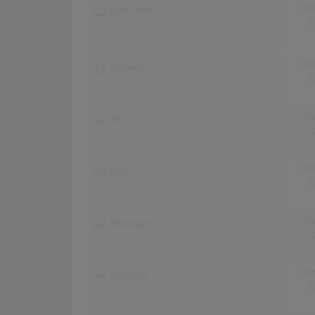
Wo
Österreich
T
Wo
Schweiz
T
Wo
UK
T
Wo
USA
T
Wo
Norwegen
T
Wo
Finnland
T