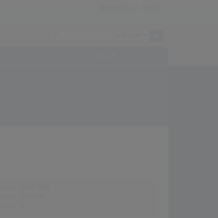
Anmeldung
|
Login
Archiv
erung:
01.02.1960
erung:
01.01.1961
stion:
6