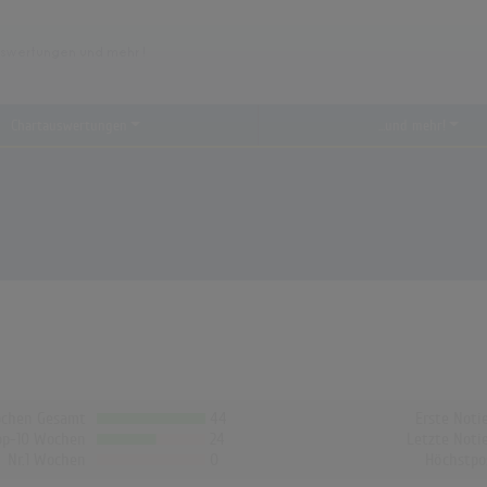
Chartauswertungen
...und mehr!
chen Gesamt
44
Erste Noti
op-10 Wochen
24
Letzte Noti
Nr.1 Wochen
0
Höchstpo