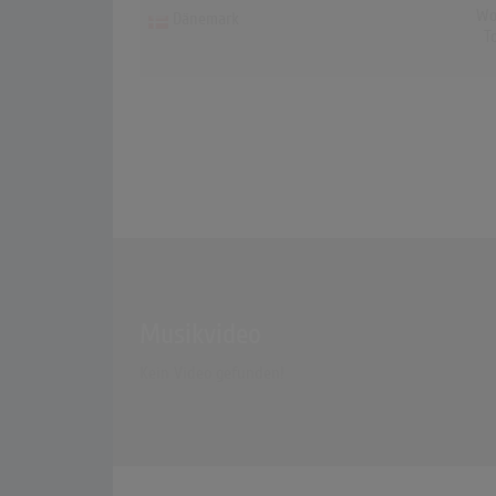
Wo
Dänemark
T
Musikvideo
Kein Video gefunden!