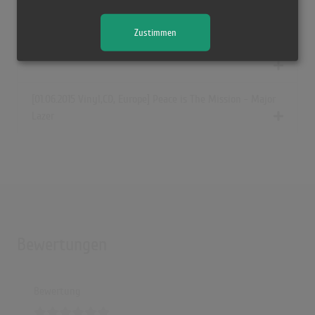
Zustimmen
[01.06.2015 CD, France] Peace is The Mission - Major Lazer
[01.06.2015 Vinyl,CD, Europe] Peace is The Mission - Major
Lazer
Bewertungen
Bewertung