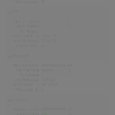
Höchstpostion:
11
UK
Wochen Gesamt
2
Top-10 Wochen
0
Nr.1 Wochen
0
Erste Notierung:
13.06.2015
Letzte Notierung:
20.06.2015
Höchstpostion:
25
Norwegen
Wochen Gesamt
64
Top-10 Wochen
31
Nr.1 Wochen
0
Erste Notierung:
11.06.2015
Letzte Notierung:
08.09.2016
Höchstpostion:
3
Finnland
Wochen Gesamt
65
Top-10 Wochen
16