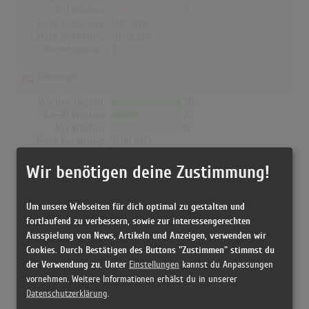
Nr.1 Wochen
0
Erste Notierung:
11.06.2015
Letzte Notierung:
02.02.2017
Höchstpostion:
3
Dänemark
Wochen Gesamt
70
Top-10 Wochen
26
Nr.1 Wochen
0
Erste Notierung:
12.06.2015
Letzte Notierung:
13.01.2017
Wir benötigen deine Zustimmung!
Höchstpostion:
5
Um unsere Webseiten für dich optimal zu gestalten und
fortlaufend zu verbessern, sowie zur interessengerechten
Ausspielung von News, Artikeln und Anzeigen, verwenden wir
Releases
Cookies. Durch Bestätigen des Buttons "Zustimmen" stimmst du
der Verwendung zu. Unter
Einstellungen
kannst du Anpassungen
[01.06.2015 CD, US] Peace Is The Mission - Major Lazer
vornehmen. Weitere Informationen erhälst du in unserer
Datenschutzerklärung
.
[01.06.2015 CD, Europe] Peace is The Mission - Major Lazer