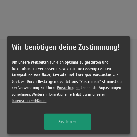
Wir benötigen deine Zustimmung!
Externe Inhalte von
YouTube
Um unsere Webseiten für dich optimal zu gestalten und
Musikvideo
fortlaufend zu verbessern, sowie zur interessengerechten
Ausspielung von News, Artikeln und Anzeigen, verwenden wir
Sie müssen die
Cookie Zustimmung ändern
, um Videos zu laden!
3 Treffer zu "Mixet Tahdo Mäkki Feat. Pyhimys"
Cookies. Durch Bestätigen des Buttons "Zustimmen" stimmst du
der Verwendung zu. Unter
Einstellungen
kannst du Anpassungen
Mäkki - Mixet Tahdo ft. Pyhimys
vornehmen. Weitere Informationen erhälst du in unserer
(3:25)
Datenschutzerklärung
.
Mäkki - Mixet Tahdo ft. Pyhimys
(3:20)
Zustimmen
Mixet Tahdo
(3:18)