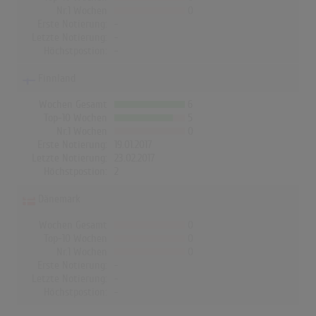
Nr.1 Wochen
0
Erste Notierung:
-
Letzte Notierung:
-
Höchstpostion:
-
Finnland
Wochen Gesamt
6
Top-10 Wochen
5
Nr.1 Wochen
0
Erste Notierung:
19.01.2017
Letzte Notierung:
23.02.2017
Höchstpostion:
2
Dänemark
Wochen Gesamt
0
Top-10 Wochen
0
Nr.1 Wochen
0
Erste Notierung:
-
Letzte Notierung:
-
Höchstpostion:
-