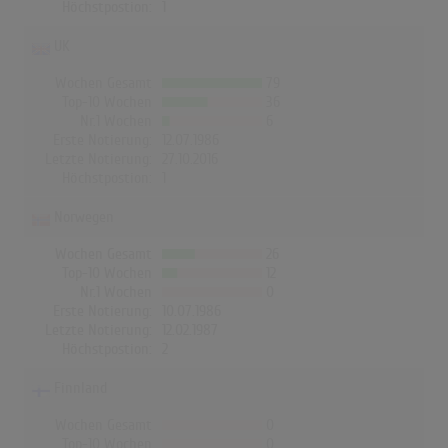
Höchstpostion:
1
UK
Wochen Gesamt
79
Top-10 Wochen
36
Nr.1 Wochen
6
Erste Notierung:
12.07.1986
Letzte Notierung:
27.10.2016
Höchstpostion:
1
Norwegen
Wochen Gesamt
26
Top-10 Wochen
12
Nr.1 Wochen
0
Erste Notierung:
10.07.1986
Letzte Notierung:
12.02.1987
Höchstpostion:
2
Finnland
Wochen Gesamt
0
Top-10 Wochen
0