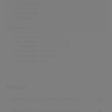
Nr.1 Wochen
0
Erste Notierung:
-
Letzte Notierung:
-
Höchstpostion:
-
Dänemark
Wochen Gesamt
1
Top-10 Wochen
0
Nr.1 Wochen
0
Erste Notierung:
01.09.2006
Letzte Notierung:
01.09.2006
Höchstpostion:
29
Releases
[1986 Vinyl, Australia] True Blue - Madonna
[1986 Vinyl, UK & Europe] True Blue - Madonna