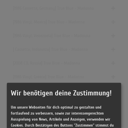
[1986 Cassette, Germany] True Blue - Madonna
[1986 Vinyl, Mexico] True Blue - Madonna
[1986 Vinyl, Venezuela] True Blue - Madonna
[ Cassette, Indonesia] True Blue - Madonna
[2008 CD, Russia] True Blue - Madonna
[1986 Vinyl, Greece] True Blue - Madonna
[1987 Vinyl, Czechoslovakia] True Blue - Madonna
Wir benötigen deine Zustimmung!
[2007 Vinyl, ] True Blue - Madonna
Um unsere Webseiten für dich optimal zu gestalten und
fortlaufend zu verbessern, sowie zur interessengerechten
[1987 Vinyl, Yugoslavia] True Blue - Madonna
Ausspielung von News, Artikeln und Anzeigen, verwenden wir
Cookies. Durch Bestätigen des Buttons "Zustimmen" stimmst du