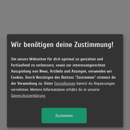
Wir benötigen deine Zustimmung!
Externe Inhalte von
YouTube
Um unsere Webseiten für dich optimal zu gestalten und
Musikvideo
fortlaufend zu verbessern, sowie zur interessengerechten
Ausspielung von News, Artikeln und Anzeigen, verwenden wir
Sie müssen die
Cookie Zustimmung ändern
, um Videos zu laden!
8 Treffer zu "Bring Your Love Madonna & Sabrina Carpenter"
Cookies. Durch Bestätigen des Buttons "Zustimmen" stimmst du
der Verwendung zu. Unter
Einstellungen
kannst du Anpassungen
Madonna & Sabrina Carpenter - Bring Your Love (Lyrics)
vornehmen. Weitere Informationen erhälst du in unserer
(3:37)
Datenschutzerklärung
.
Madonna & Sabrina Carpenter – Bring Your Love (Lyrics)
(3:37)
Zustimmen
Madonna & Sabrina Carpenter - Bring Your Love (Lyrics)
(3:37)