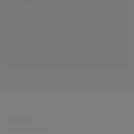
Madonna & Sabrina Carpenter - Bring Your Love (Lyrics)
(3:37)
Madonna & Sabrina Carpenter - Bring Your Love (Peaktime Dub)
(4:30)
Madonna & Sabrina Carpenter - Bring Your Love (Twilight Mix)
(7:14)
Madonna & Sabrina Carpenter - Bring Your Love (DJ Xquizit Remix)
(3:02)
Bring Your Love
(3:37)
Releases
Kein Release gefunden!