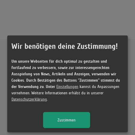
Wir benötigen deine Zustimmung!
Externe Inhalte von
YouTube
Um unsere Webseiten für dich optimal zu gestalten und
Musikvideo
fortlaufend zu verbessern, sowie zur interessengerechten
Ausspielung von News, Artikeln und Anzeigen, verwenden wir
Sie müssen die
Cookie Zustimmung ändern
, um Videos zu laden!
1 Treffer zu "Oh Digga Loredana x Mozzik"
Cookies. Durch Bestätigen des Buttons "Zustimmen" stimmst du
der Verwendung zu. Unter
Einstellungen
kannst du Anpassungen
LOREDANA x MOZZIK – Oh Digga (prod. by Jumpa) [Official Video]
vornehmen. Weitere Informationen erhälst du in unserer
(2:30)
Datenschutzerklärung
.
Zustimmen