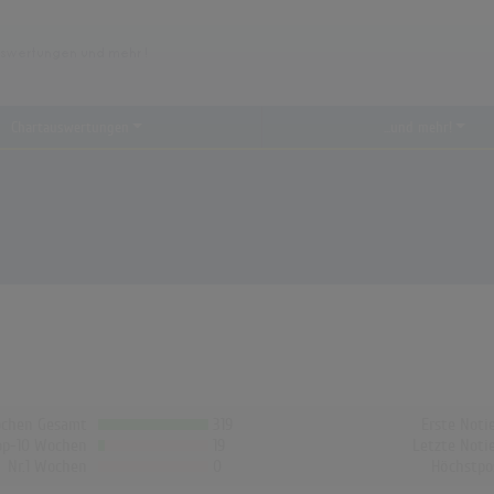
Chartauswertungen
...und mehr!
chen Gesamt
319
Erste Noti
op-10 Wochen
19
Letzte Noti
Nr.1 Wochen
0
Höchstpo