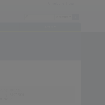
Anmeldung
|
Login
Archiv
erung:
19.02.2001
erung:
31.07.2026
stion:
2