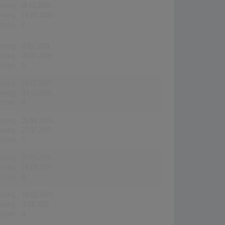
erung:
18.02.2001
erung:
24.07.2026
stion:
2
erung:
11.03.2001
erung:
26.07.2026
stion:
5
erung:
20.01.2001
erung:
09.01.2026
stion:
4
erung:
26.04.2001
erung:
27.07.2017
stion:
5
erung:
01.03.2001
erung:
24.08.2017
stion:
4
erung:
30.03.2001
erung:
11.08.2017
stion:
4