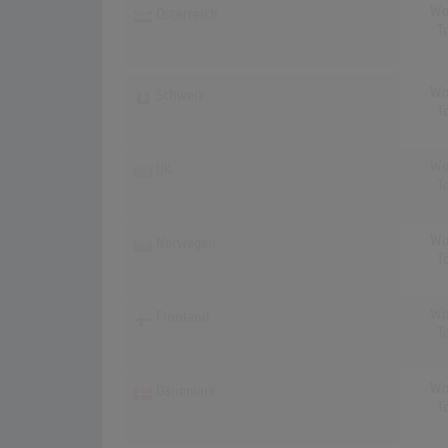
Wo
Österreich
T
Wo
Schweiz
T
Wo
UK
T
Wo
Norwegen
T
Wo
Finnland
T
Wo
Dänemark
T