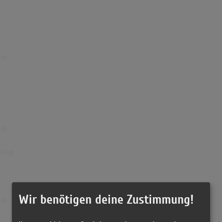
ark
ark
 Park
Wir benötigen deine Zustimmung!
ark