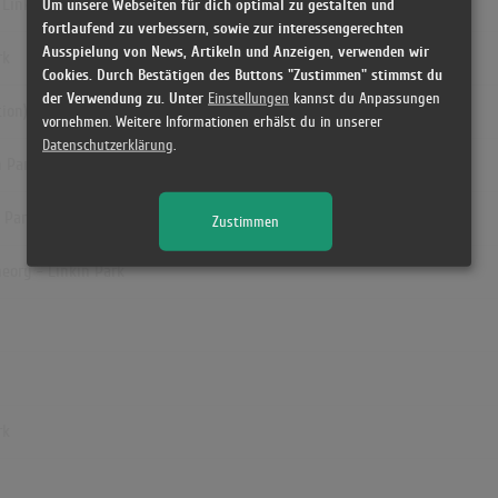
 Linkin Park
Um unsere Webseiten für dich optimal zu gestalten und
fortlaufend zu verbessern, sowie zur interessengerechten
Ausspielung von News, Artikeln und Anzeigen, verwenden wir
rk
Cookies. Durch Bestätigen des Buttons "Zustimmen" stimmst du
der Verwendung zu. Unter
Einstellungen
kannst du Anpassungen
ion) - Linkin Park
vornehmen. Weitere Informationen erhälst du in unserer
Datenschutzerklärung
.
n Park
n Park
Zustimmen
heory - Linkin Park
rk