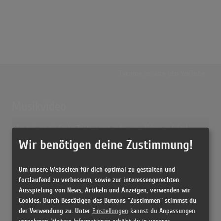
Externe Inhalte von
YouTube
Musikvideo
Sie müssen die
Cookie Zustimmung ändern
, um Videos zu laden!
6 Treffer zu "Mustafa Leo Leandros"
Wir benötigen deine Zustimmung!
Mustafa
(3:00)
Um unsere Webseiten für dich optimal zu gestalten und
Mustafa
fortlaufend zu verbessern, sowie zur interessengerechten
(2:58)
Ausspielung von News, Artikeln und Anzeigen, verwenden wir
Mustafa
Cookies. Durch Bestätigen des Buttons "Zustimmen" stimmst du
(2:57)
der Verwendung zu. Unter
Einstellungen
kannst du Anpassungen