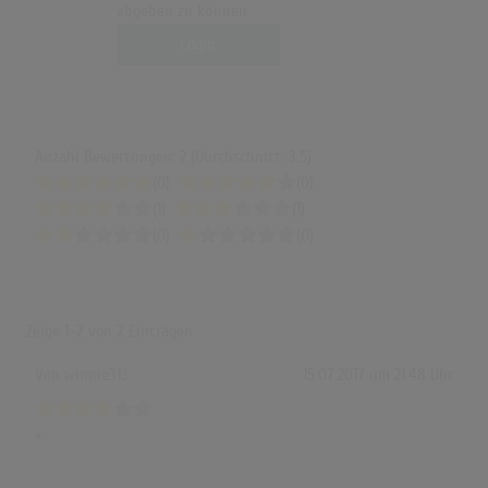
abgeben zu können.
Login
Anzahl Bewertungen: 2 (Durchschnitt: 3.5)
(0)
(0)
(1)
(1)
(0)
(0)
Zeige
1-2
von
2
Einträgen.
Von
winnie313
15.07.2017 um 21:48 Uhr
+