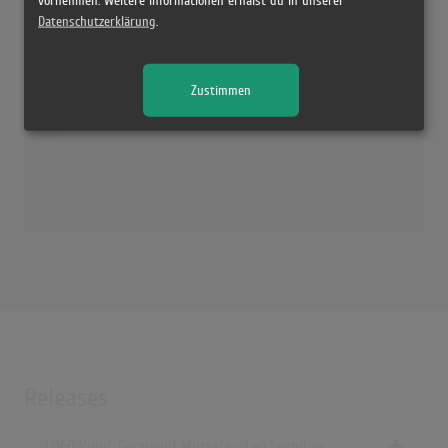
vornehmen. Weitere Informationen erhälst du in unserer
Mustafa
Datenschutzerklärung
.
(3:00)
Mustafa
(2:59)
Zustimmen
Mustafa
(3:00)
Releases
[1960 Vinyl, Germany] Mustafa - Leo Leandros