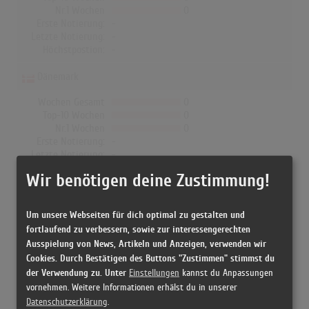
Nr.1 Wochen
0
Erste Notierung:
-
Letzte Notierung:
-
Höchstpostion:
-
Dänemark
Wochen Gesamt
0
Top-10 Wochen
0
Nr.1 Wochen
0
Erste Notierung:
-
Letzte Notierung:
-
Höchstpostion:
-
Wir benötigen deine Zustimmung!
Um unsere Webseiten für dich optimal zu gestalten und
fortlaufend zu verbessern, sowie zur interessengerechten
Releases
Ausspielung von News, Artikeln und Anzeigen, verwenden wir
Cookies. Durch Bestätigen des Buttons "Zustimmen" stimmst du
der Verwendung zu. Unter
Einstellungen
kannst du Anpassungen
[2006 Vinyl, US] Damaged - Lambchop
vornehmen. Weitere Informationen erhälst du in unserer
Datenschutzerklärung
.
[11.08.2006 CD, Germany] Damaged - Lambchop