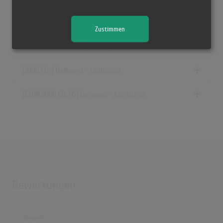
[11.08.2006 CD, Germany] Damaged - Lambchop
Zustimmen
[2006 Vinyl, Germany] Damaged - Lambchop
[2006 CD, ] Damaged - Lambchop
[22.08.2006 CD, US] Damaged - Lambchop
Bewertungen
Bewertung