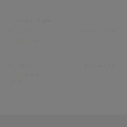
Zeige
1-2
von
2
Einträgen.
Von
winnie313
15.07.2017 um 21:54 Uhr
+
Von
ELBE-Tom
04.02.2016 um 19:25 Uhr
1960 80