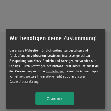
Wir benötigen deine Zustimmung!
Externe Inhalte von
YouTube
Um unsere Webseiten für dich optimal zu gestalten und
Musikvideo
fortlaufend zu verbessern, sowie zur interessengerechten
Ausspielung von News, Artikeln und Anzeigen, verwenden wir
Sie müssen die
Cookie Zustimmung ändern
, um Videos zu laden!
1 Treffer zu "ATL La Mano 1.9 feat. Gazo & La Rvfleuze"
Cookies. Durch Bestätigen des Buttons "Zustimmen" stimmst du
der Verwendung zu. Unter
Einstellungen
kannst du Anpassungen
La Mano 1.9 x Gazo x La Rvfleuze - ATL (Paroles/Lyrics)
vornehmen. Weitere Informationen erhälst du in unserer
(2:39)
Datenschutzerklärung
.
Zustimmen