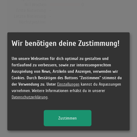
Nr.1 Wochen
0
Erste Notierung:
-
Letzte Notierung:
-
Höchstpostion:
-
Dänemark
Wir benötigen deine Zustimmung!
Wochen Gesamt
0
Top-10 Wochen
0
Nr.1 Wochen
0
Um unsere Webseiten für dich optimal zu gestalten und
Erste Notierung:
-
fortlaufend zu verbessern, sowie zur interessengerechten
Letzte Notierung:
-
Ausspielung von News, Artikeln und Anzeigen, verwenden wir
Höchstpostion:
-
Cookies. Durch Bestätigen des Buttons "Zustimmen" stimmst du
der Verwendung zu. Unter
Einstellungen
kannst du Anpassungen
vornehmen. Weitere Informationen erhälst du in unserer
Datenschutzerklärung
.
Releases
Zustimmen
[07.05.1992 CD, ] Totally Krossed Out - Kris Kross