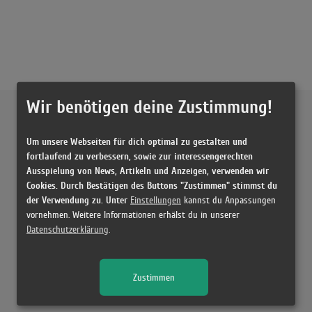
Wir benötigen deine Zustimmung!
Externe Inhalte von
YouTube
Um unsere Webseiten für dich optimal zu gestalten und
Musikvideo
fortlaufend zu verbessern, sowie zur interessengerechten
Ausspielung von News, Artikeln und Anzeigen, verwenden wir
Sie müssen die
Cookie Zustimmung ändern
, um Videos zu laden!
1 Treffer zu "Rap Genius Kool Savas, Samra & Sido"
Cookies. Durch Bestätigen des Buttons "Zustimmen" stimmst du
der Verwendung zu. Unter
Einstellungen
kannst du Anpassungen
Kool Savas, SAMRA & Sido - Rap Genius / 2BOUGH REAGIERT
vornehmen. Weitere Informationen erhälst du in unserer
(9:39)
Datenschutzerklärung
.
Zustimmen