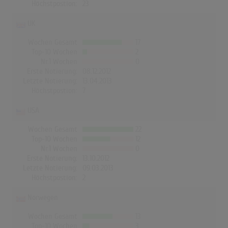
Höchstpostion:
23
UK
Wochen Gesamt
17
Top-10 Wochen
2
Nr.1 Wochen
0
Erste Notierung:
08.12.2012
Letzte Notierung:
13.04.2013
Höchstpostion:
7
USA
Wochen Gesamt
22
Top-10 Wochen
12
Nr.1 Wochen
0
Erste Notierung:
13.10.2012
Letzte Notierung:
09.03.2013
Höchstpostion:
2
Norwegen
Wochen Gesamt
13
Top-10 Wochen
3