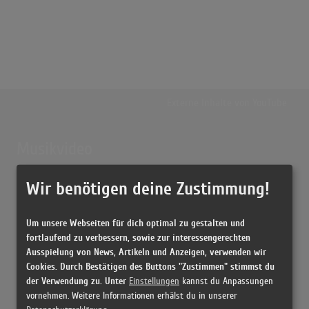
Externe Inhalte von
YouTube
Musikvideo
Sie müssen die
Cookie Zustimmung ändern
, um Videos zu laden!
18 Treffer zu "Die Young Kesha"
Wir benötigen deine Zustimmung!
Ke$ha - Die Young (Official Video)
(3:33)
Um unsere Webseiten für dich optimal zu gestalten und
fortlaufend zu verbessern, sowie zur interessengerechten
Ke$ha - Die Young (Official Video)
Ausspielung von News, Artikeln und Anzeigen, verwenden wir
(3:33)
Cookies. Durch Bestätigen des Buttons "Zustimmen" stimmst du
Die Young
der Verwendung zu. Unter
Einstellungen
kannst du Anpassungen
(3:32)
vornehmen. Weitere Informationen erhälst du in unserer