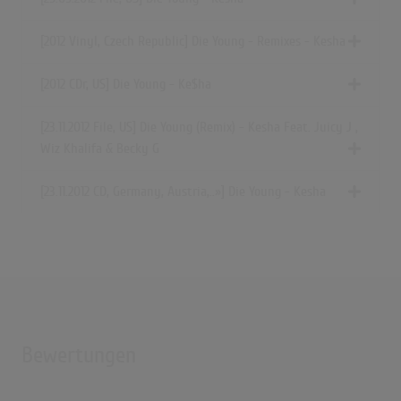
(3:32)
Die Young
[2012 Vinyl, Czech Republic] Die Young - Remixes - Kesha
(2:16)
Kesha - Die Young (Official Video) Parodie
[2012 CDr, US] Die Young - Ke$ha
(3:21)
[23.11.2012 File, US] Die Young (Remix) - Kesha Feat. Juicy J ,
Die Young
Wiz Khalifa & Becky G
(2:16)
Die Young - Sped Up
[23.11.2012 CD,
Germany, Austria,..»
] Die Young - Kesha
(2:57)
Nightcore - Die Young
(2:59)
Timeflies Tuesday - Die Young
(4:01)
Bewertungen