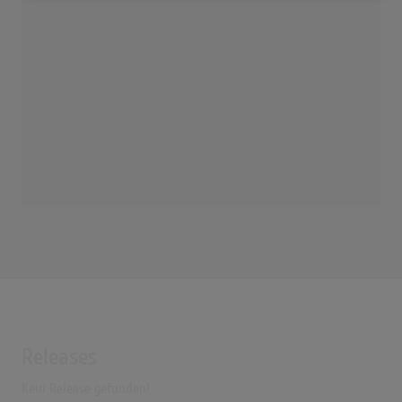
Katy Perry - Legendary Lovers (Lyrics)
(3:45)
Katy Perry - Legendary Lovers (Lyrics) (432Hz)
(3:49)
Katy Perry & Chief Keef - Legendary Lovers (Save Me) (Lyrics)
(2:58)
Releases
Kein Release gefunden!