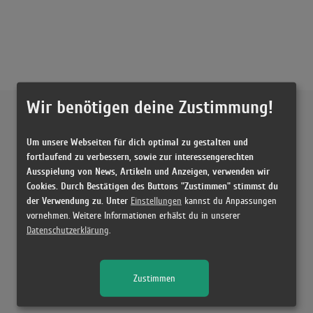
Wir benötigen deine Zustimmung!
Externe Inhalte von
YouTube
Um unsere Webseiten für dich optimal zu gestalten und
Musikvideo
fortlaufend zu verbessern, sowie zur interessengerechten
Ausspielung von News, Artikeln und Anzeigen, verwenden wir
Sie müssen die
Cookie Zustimmung ändern
, um Videos zu laden!
6 Treffer zu "Legendary Lovers Katy Perry"
Cookies. Durch Bestätigen des Buttons "Zustimmen" stimmst du
der Verwendung zu. Unter
Einstellungen
kannst du Anpassungen
Legendary Lovers (Save Me)
vornehmen. Weitere Informationen erhälst du in unserer
(2:58)
Datenschutzerklärung
.
Legendary Lovers
(3:45)
Zustimmen
Katy Perry - Legendary Lovers (Lyrics)
(3:43)