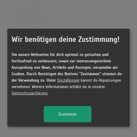
Nr.1 Wochen
0
Erste Notierung:
-
Letzte Notierung:
-
Höchstpostion:
-
Dänemark
Wir benötigen deine Zustimmung!
Wochen Gesamt
0
Top-10 Wochen
0
Um unsere Webseiten für dich optimal zu gestalten und
Nr.1 Wochen
0
fortlaufend zu verbessern, sowie zur interessengerechten
Erste Notierung:
-
Ausspielung von News, Artikeln und Anzeigen, verwenden wir
Letzte Notierung:
-
Cookies. Durch Bestätigen des Buttons "Zustimmen" stimmst du
Höchstpostion:
-
der Verwendung zu. Unter
Einstellungen
kannst du Anpassungen
vornehmen. Weitere Informationen erhälst du in unserer
Datenschutzerklärung
.
Releases
Zustimmen
Kein Release gefunden!