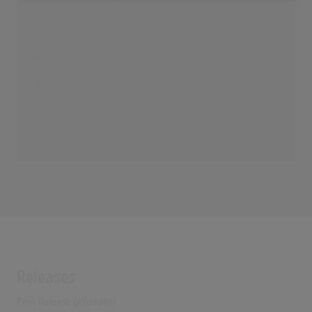
Julia Wolf - In My Room (Lyrics)
(2:45)
Julia Wolf - In My Room (Lyrics)
(2:44)
Julia Wolf x Badger - In My Room
(2:40)
Releases
Kein Release gefunden!