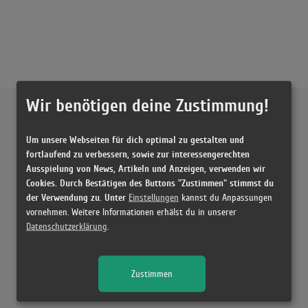
Wir benötigen deine Zustimmung!
Externe Inhalte von
YouTube
Um unsere Webseiten für dich optimal zu gestalten und
Musikvideo
fortlaufend zu verbessern, sowie zur interessengerechten
Ausspielung von News, Artikeln und Anzeigen, verwenden wir
Sie müssen die
Cookie Zustimmung ändern
, um Videos zu laden!
6 Treffer zu "In My Room Julia Wolf"
Cookies. Durch Bestätigen des Buttons "Zustimmen" stimmst du
der Verwendung zu. Unter
Einstellungen
kannst du Anpassungen
Julia Wolf - In My Room (Lyrics)
vornehmen. Weitere Informationen erhälst du in unserer
(2:45)
Datenschutzerklärung
.
Julia Wolf - In My Room (Lyrics)
(2:44)
Zustimmen
Julia Wolf - In My Room (Lyrics)
(2:45)