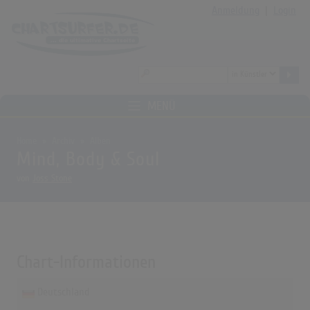
Anmeldung
|
Login
MENÜ
Home
Archiv
Alben
Mind, Body & Soul
von
Joss Stone
Chart-Informationen
Deutschland