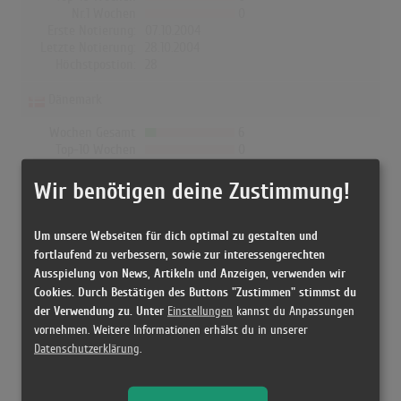
Nr.1 Wochen
0
Erste Notierung:
07.10.2004
Letzte Notierung:
28.10.2004
Höchstpostion:
28
Dänemark
Wochen Gesamt
6
Top-10 Wochen
0
Nr.1 Wochen
0
Erste Notierung:
08.10.2004
Wir benötigen deine Zustimmung!
Letzte Notierung:
12.11.2004
Höchstpostion:
23
Um unsere Webseiten für dich optimal zu gestalten und
fortlaufend zu verbessern, sowie zur interessengerechten
Ausspielung von News, Artikeln und Anzeigen, verwenden wir
Cookies. Durch Bestätigen des Buttons "Zustimmen" stimmst du
Releases
der Verwendung zu. Unter
Einstellungen
kannst du Anpassungen
vornehmen. Weitere Informationen erhälst du in unserer
Datenschutzerklärung
.
[27.09.2004 CD, ] Mind Body & Soul - Joss Stone
[04.10.2004 LP, ] Mind Body & Soul - Joss Stone