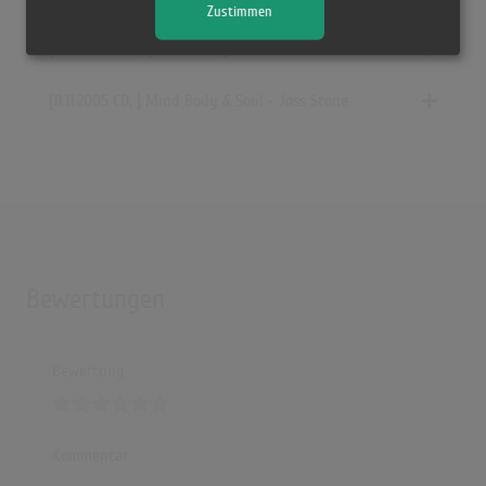
Zustimmen
[01.07.2005 CD, ] Mind Body & Soul - Joss Stone
[11.11.2005 CD, ] Mind Body & Soul - Joss Stone
Bewertungen
Bewertung
Kommentar