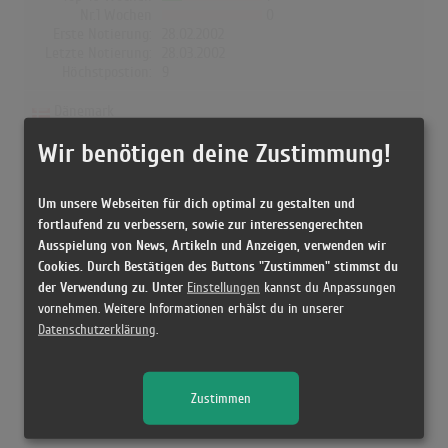
Nr.1 Wochen
0
Erste Notierung:
28.02.2002
Letzte Notierung:
28.03.2002
Höchstpostion:
9
Dänemark
Wir benötigen deine Zustimmung!
Wochen Gesamt
0
Top-10 Wochen
0
Nr.1 Wochen
0
Um unsere Webseiten für dich optimal zu gestalten und
Erste Notierung:
-
fortlaufend zu verbessern, sowie zur interessengerechten
Letzte Notierung:
-
Höchstpostion:
-
Ausspielung von News, Artikeln und Anzeigen, verwenden wir
Cookies. Durch Bestätigen des Buttons "Zustimmen" stimmst du
der Verwendung zu. Unter
Einstellungen
kannst du Anpassungen
vornehmen. Weitere Informationen erhälst du in unserer
Datenschutzerklärung
.
Releases
[29.09.2003 CD, ] Man In Black - The Very Best Of - Johnny
Zustimmen
Cash