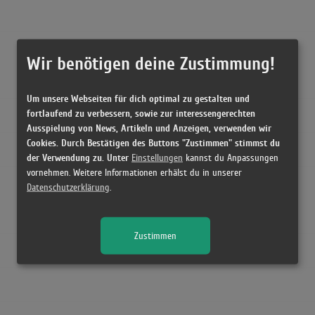
Wir benötigen deine Zustimmung!
Um unsere Webseiten für dich optimal zu gestalten und
fortlaufend zu verbessern, sowie zur interessengerechten
Ausspielung von News, Artikeln und Anzeigen, verwenden wir
Cookies. Durch Bestätigen des Buttons "Zustimmen" stimmst du
der Verwendung zu. Unter
Einstellungen
kannst du Anpassungen
vornehmen. Weitere Informationen erhälst du in unserer
Datenschutzerklärung
.
Zustimmen