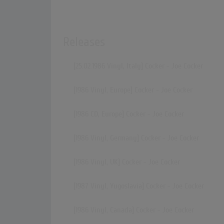
Releases
[25.02.1986 Vinyl, Italy] Cocker - Joe Cocker
[1986 Vinyl, Europe] Cocker - Joe Cocker
[1986 CD, Europe] Cocker - Joe Cocker
[1986 Vinyl, Germany] Cocker - Joe Cocker
[1986 Vinyl, UK] Cocker - Joe Cocker
[1987 Vinyl, Yugoslavia] Cocker - Joe Cocker
[1986 Vinyl, Canada] Cocker - Joe Cocker