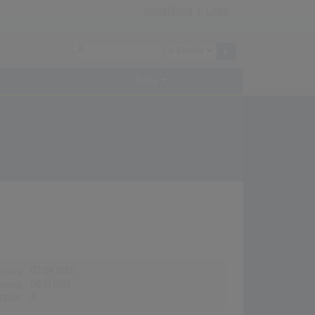
Anmeldung
|
Login
Archiv
erung:
07.04.1986
erung:
08.12.1986
stion:
4