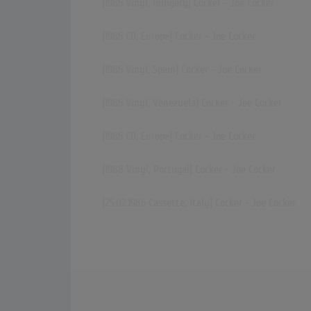
[1986 Vinyl, Hungary] Cocker - Joe Cocker
[1986 CD, Europe] Cocker - Joe Cocker
[1986 Vinyl, Spain] Cocker - Joe Cocker
[1986 Vinyl, Venezuela] Cocker - Joe Cocker
[1986 CD, Europe] Cocker - Joe Cocker
[1988 Vinyl, Portugal] Cocker - Joe Cocker
[25.02.1986 Cassette, Italy] Cocker - Joe Cocker