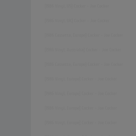
[1986 Vinyl, US] Cocker - Joe Cocker
[1986 Vinyl, UK] Cocker - Joe Cocker
[1986 Cassette, Europe] Cocker - Joe Cocker
[1986 Vinyl, Australia] Cocker - Joe Cocker
[1986 Cassette, Europe] Cocker - Joe Cocker
[1986 Vinyl, Europe] Cocker - Joe Cocker
[1986 Vinyl, Europe] Cocker - Joe Cocker
[1986 Vinyl, Europe] Cocker - Joe Cocker
[1986 Vinyl, Europe] Cocker - Joe Cocker