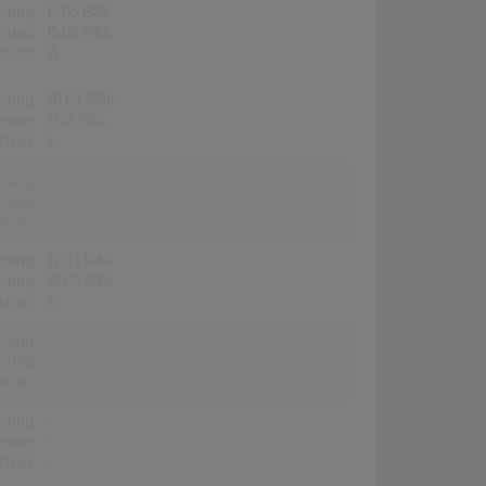
erung:
15.05.1986
erung:
15.08.1986
stion:
15
erung:
20.04.1986
erung:
12.10.1986
stion:
3
erung:
-
erung:
-
stion:
-
erung:
27.03.1986
erung:
29.05.1986
stion:
5
erung:
-
erung:
-
stion:
-
erung:
-
erung:
-
stion:
-