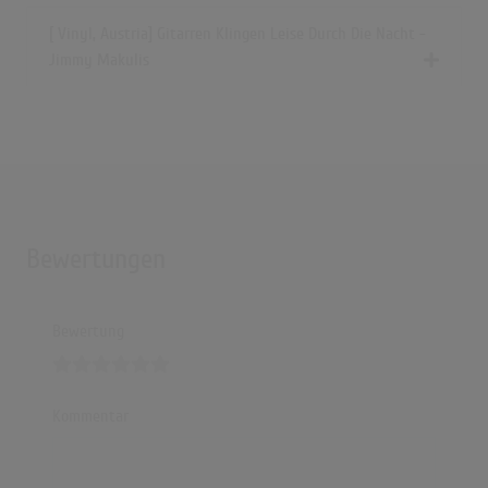
Gitarren klingen leise durch die Nacht
[ Vinyl, Austria] Gitarren Klingen Leise Durch Die Nacht -
(3:12)
Jimmy Makulis
Gitarren klingen leise durch die Nacht
(3:13)
Bewertungen
Bewertung
Kommentar