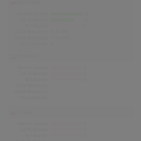
Deutschland
Wochen Gesamt
28
Top-10 Wochen
20
Nr.1 Wochen
0
Erste Notierung:
01.10.1959
Letzte Notierung:
01.04.1960
Höchstpostion:
4
Österreich
Wochen Gesamt
0
Top-10 Wochen
0
Nr.1 Wochen
0
Erste Notierung:
-
Letzte Notierung:
-
Höchstpostion:
-
Schweiz
Wochen Gesamt
0
Top-10 Wochen
0
Nr.1 Wochen
0