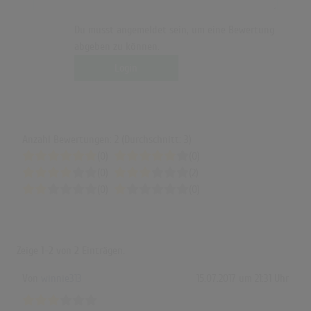
Du musst angemeldet sein, um eine Bewertung
abgeben zu können.
Login
Anzahl Bewertungen: 2 (Durchschnitt: 3)
(0)
(0)
(0)
(2)
(0)
(0)
Zeige
1-2
von
2
Einträgen.
Von
winnie313
15.07.2017 um 21:31 Uhr