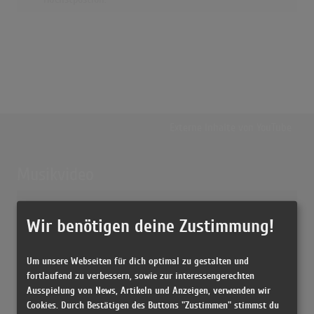
Externe Inhalte von
YouTube
Musikvideo
Sie müssen die
Cookie Zustimmung ändern
, um Videos zu laden!
13 Treffer zu "Gitarren Klingen Leise Durch Die Nacht Jimmy Makulis"
Wir benötigen deine Zustimmung!
Gitarren klingen leise durch die Nacht
(3:13)
Um unsere Webseiten für dich optimal zu gestalten und
Gitarren klingen leise durch die Nacht
fortlaufend zu verbessern, sowie zur interessengerechten
(3:12)
Ausspielung von News, Artikeln und Anzeigen, verwenden wir
Cookies. Durch Bestätigen des Buttons "Zustimmen" stimmst du
Gitarren klingen leise durch die Nacht