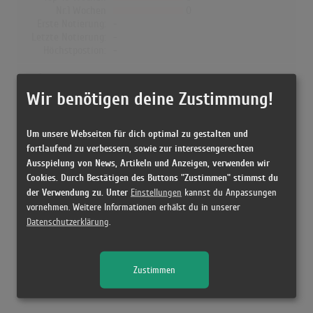
Nr.1 Wochen
0
Erste Notierung:
-
Letzte Notierung:
-
Höchstpostion:
-
Dänemark
Wir benötigen deine Zustimmung!
Wochen Gesamt
0
Top-10 Wochen
0
Nr.1 Wochen
0
Um unsere Webseiten für dich optimal zu gestalten und
Erste Notierung:
-
fortlaufend zu verbessern, sowie zur interessengerechten
Letzte Notierung:
-
Ausspielung von News, Artikeln und Anzeigen, verwenden wir
Höchstpostion:
-
Cookies. Durch Bestätigen des Buttons "Zustimmen" stimmst du
der Verwendung zu. Unter
Einstellungen
kannst du Anpassungen
vornehmen. Weitere Informationen erhälst du in unserer
Datenschutzerklärung
.
Releases
Zustimmen
[1975 Vinyl, UK] 40 Golden Greats - Jim Reeves