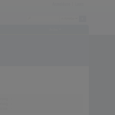
Anmeldung
|
Login
Archiv
erung:
-
erung:
-
stion:
-