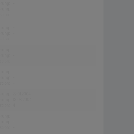
erung:
-
erung:
-
stion:
-
erung:
-
erung:
-
stion:
-
erung:
-
erung:
-
stion:
-
erung:
-
erung:
-
stion:
-
erung:
22.01.2004
erung:
18.03.2004
stion:
4
erung:
-
erung:
-
stion:
-