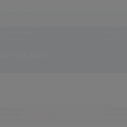
Chartauswertungen
...und mehr!
kiä 1992-2004
chen Gesamt
0
Erste Noti
op-10 Wochen
0
Letzte Noti
Nr.1 Wochen
0
Höchstpo