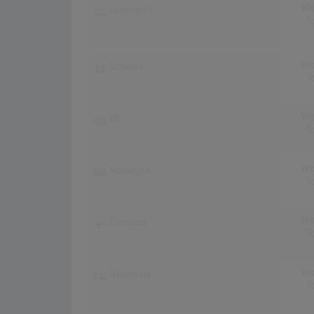
Wo
Österreich
T
Wo
Schweiz
T
Wo
UK
T
Wo
Norwegen
T
Wo
Finnland
T
Wo
Dänemark
T