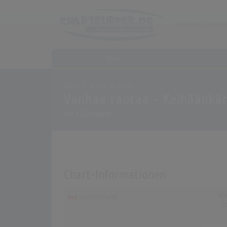
Home
Home
Archiv
Alben
Vanhaa rautaa - Keihäänkär
von
J. Karjalainen
Chart-Informationen
Wo
Deutschland
T